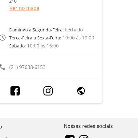
210
Ver no mapa
Fechado
Domingo a Segunda-Feira:
ccess_time
10:00 às 19:00
Terça-Feira a Sexta-Feira:
10:00 às 16:00
Sábado:
call
(21) 97638-6153
Nossas redes sociais
o