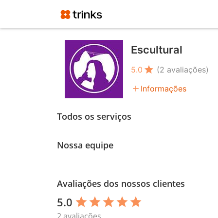
Escultural
star
5.0
(2 avaliações)
add
Informações
Todos os serviços
Nossa equipe
Avaliações dos nossos clientes
5.0
star
star
star
star
star
2 avaliações