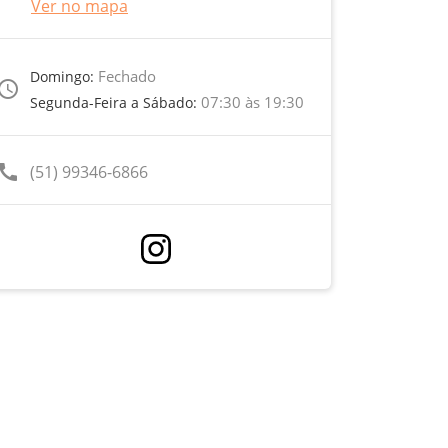
Ver no mapa
Fechado
Domingo:
ccess_time
07:30 às 19:30
Segunda-Feira a Sábado:
call
(51) 99346-6866