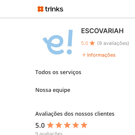
ESCOVARIAH
star
5.0
(9 avaliações)
add
Informações
Todos os serviços
Nossa equipe
Avaliações dos nossos clientes
5.0
star
star
star
star
star
9 avaliações