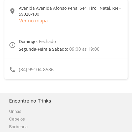
Avenida Avenida Afonso Pena, 544, Tirol, Natal, RN -
location_on
59020-100
Ver no mapa
Fechado
Domingo:
access_time
09:00 às 19:00
Segunda-Feira a Sábado:
call
(84) 99104-8586
Encontre no Trinks
Unhas
Cabelos
Barbearia