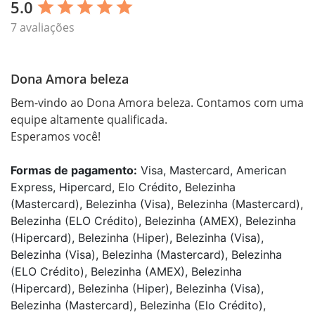
5.0
star
star
star
star
star
7 avaliações
Dona Amora beleza
Bem-vindo ao Dona Amora beleza. Contamos com uma 
equipe altamente qualificada.

Esperamos você!
Formas de pagamento:
Visa, Mastercard, American
Express, Hipercard, Elo Crédito, Belezinha
(Mastercard), Belezinha (Visa), Belezinha (Mastercard),
Belezinha (ELO Crédito), Belezinha (AMEX), Belezinha
(Hipercard), Belezinha (Hiper), Belezinha (Visa),
Belezinha (Visa), Belezinha (Mastercard), Belezinha
(ELO Crédito), Belezinha (AMEX), Belezinha
(Hipercard), Belezinha (Hiper), Belezinha (Visa),
Belezinha (Mastercard), Belezinha (Elo Crédito),