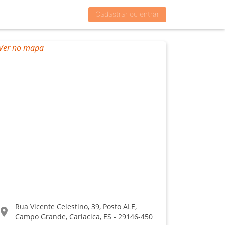
Cadastrar ou entrar
Rua Vicente Celestino, 39, Posto ALE,
ocation_on
Campo Grande, Cariacica, ES - 29146-450