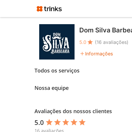
Dom Silva Barbe
star
5.0
(16 avaliações)
add
Informações
Todos os serviços
Nossa equipe
Avaliações dos nossos clientes
5.0
star
star
star
star
star
16 avaliações