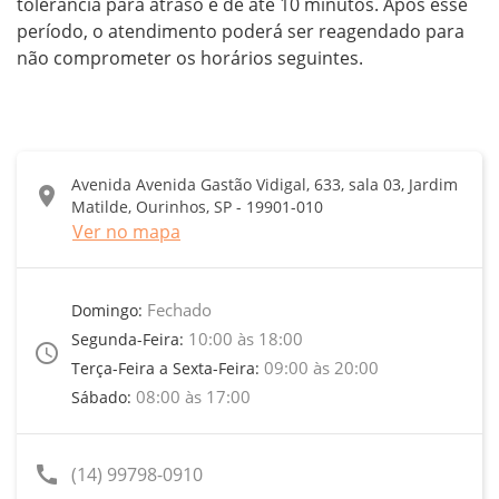
tolerância para atraso é de até 10 minutos. Após esse 
período, o atendimento poderá ser reagendado para 
não comprometer os horários seguintes.
Avenida Avenida Gastão Vidigal, 633, sala 03, Jardim
location_on
Matilde, Ourinhos, SP - 19901-010
Ver no mapa
Fechado
Domingo:
10:00 às 18:00
Segunda-Feira:
access_time
09:00 às 20:00
Terça-Feira a Sexta-Feira:
08:00 às 17:00
Sábado:
call
(14) 99798-0910