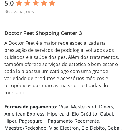
5.0
star
star
star
star
star
36 avaliações
Doctor Feet Shopping Center 3
A Doctor Feet é a maior rede especializada na 
prestação de serviços de podologia, voltados aos 
cuidados e à saúde dos pés. Além dos tratamentos, 
também oferece serviços de estética e bem-estar e 
cada loja possui um catálogo com uma grande 
variedade de produtos e acessórios médicos e 
ortopédicos das marcas mais conceituadas do 
mercado.
Formas de pagamento:
Visa, Mastercard, Diners,
American Express, Hipercard, Elo Crédito, Cabal,
Hiper, Pagseguro - Pagamento Recorrente,
Maestro/Redeshop, Visa Electron, Elo Débito, Cabal,