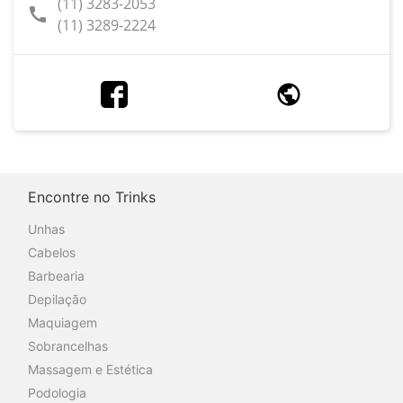
(11) 3283-2053
call
(11) 3289-2224
Encontre no Trinks
Unhas
Cabelos
Barbearia
Depilação
Maquiagem
Sobrancelhas
Massagem e Estética
Podologia