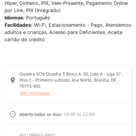
Hiper, Dinheiro, PIX, Vale-Presente, Pagamento Online
por Link, PIX (Integrado)
Idiomas:
Português
Facilidades:
Wi-Fi, Estacionamento - Pago, Atendemos
adultos e crianças, Acesso para Deficientes, Aceita
cartão de crédito
Quadra SCN Quadra 5 Bloco A, 05, Lote A - Loja 37 -
location_on
Piso 1 - Primeiro subsolo, Asa Norte, Brasília, DF -
70715-900
Ver no mapa
access_time
10:00 às 22:00
Aberto todos os dias:
(61) 99663-4941