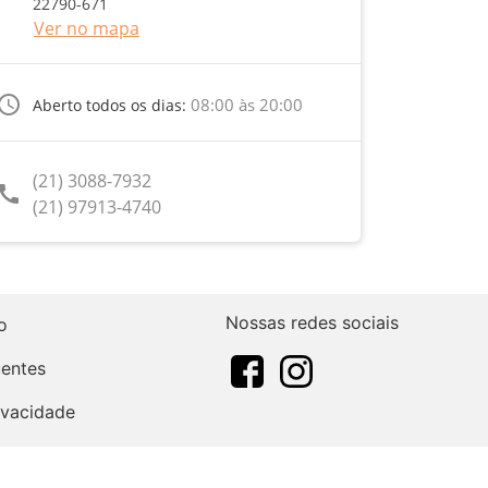
22790-671
Ver no mapa
ccess_time
08:00 às 20:00
Aberto todos os dias:
(21) 3088-7932
call
(21) 97913-4740
Nossas redes sociais
o
uentes
rivacidade