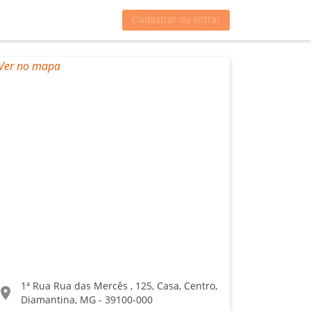
Cadastrar ou entrar
1ª Rua Rua das Mercês , 125, Casa, Centro,
ocation_on
Diamantina, MG - 39100-000