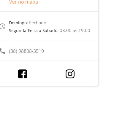
Ver no mapa
Fechado
Domingo:
ccess_time
08:00 às 19:00
Segunda-Feira a Sábado:
call
(38) 98808-3519