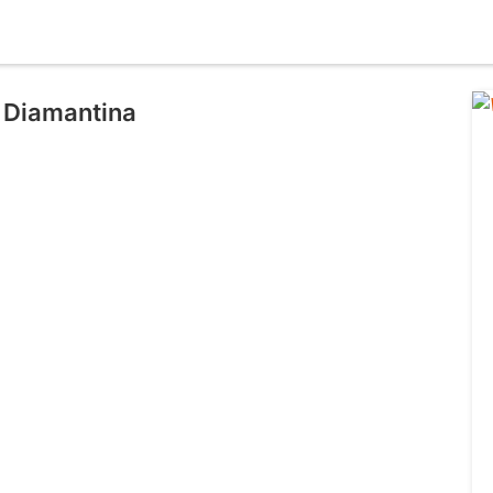
 Diamantina
l