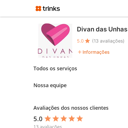
Divan das Unhas
star
5.0
(13 avaliações)
add
Informações
Todos os serviços
Nossa equipe
Avaliações dos nossos clientes
5.0
star
star
star
star
star
13 avaliações