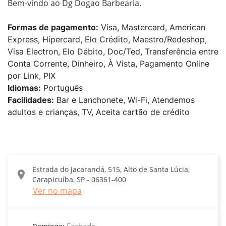
Bem-vindo ao Dg Dogao Barbearia.
Formas de pagamento:
Visa, Mastercard, American
Express, Hipercard, Elo Crédito, Maestro/Redeshop,
Visa Electron, Elo Débito, Doc/Ted, Transferência entre
Conta Corrente, Dinheiro, À Vista, Pagamento Online
por Link, PIX
Idiomas:
Português
Facilidades:
Bar e Lanchonete, Wi-Fi, Atendemos
adultos e crianças, TV, Aceita cartão de crédito
Estrada do Jacarandá, 515, Alto de Santa Lúcia,
location_on
Carapicuíba, SP - 06361-400
Ver no mapa
Fechado