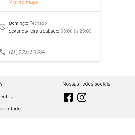
Ver no mapa
Fechado
Domingo:
ccess_time
08:00 às 20:00
Segunda-Feira a Sábado:
call
(21) 99973-1984
Nossas redes sociais
o
uentes
rivacidade