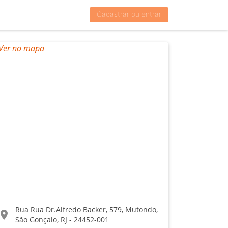
Cadastrar ou entrar
Rua Rua Dr.Alfredo Backer, 579, Mutondo,
ocation_on
São Gonçalo, RJ - 24452-001