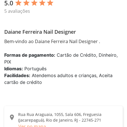
5.0
star
star
star
star
star
5 avaliações
Daiane Ferreira Nail Designer
Bem-vindo ao Daiane Ferreira Nail Designer .
Formas de pagamento:
Cartão de Crédito, Dinheiro,
PIX
Idiomas:
Português
Facilidades:
Atendemos adultos e crianças, Aceita
cartão de crédito
Rua Rua Araguaia, 1055, Sala 606, Freguesia
location_on
(Jacarepaguá), Rio de Janeiro, RJ - 22745-271
Ver no mapa