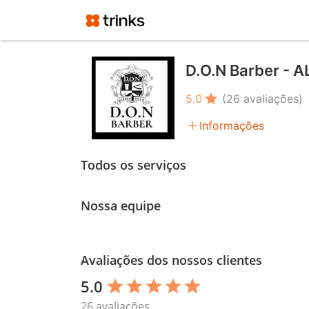
D.O.N Barber - A
star
5.0
(26 avaliações)
add
Informações
Todos os serviços
Nossa equipe
Avaliações dos nossos clientes
5.0
star
star
star
star
star
26 avaliações