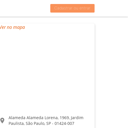
Cadastrar ou entrar
Alameda Alameda Lorena, 1969, Jardim
ocation_on
Paulista, São Paulo, SP - 01424-007