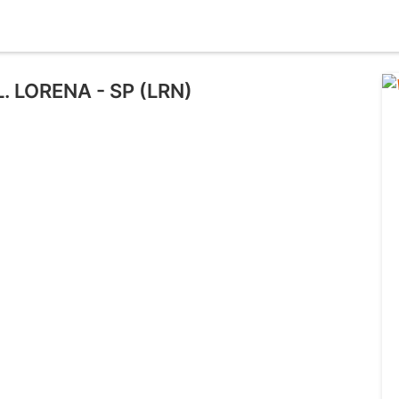
L. LORENA - SP (LRN)
l