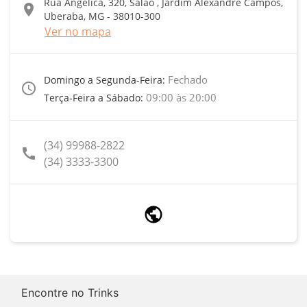
Rua Angélica, 320, Salão , Jardim Alexandre Campos,
location_on
Uberaba, MG - 38010-300
Ver no mapa
Fechado
Domingo a Segunda-Feira:
access_time
09:00 às 20:00
Terça-Feira a Sábado:
(34) 99988-2822
call
(34) 3333-3300
Encontre no Trinks