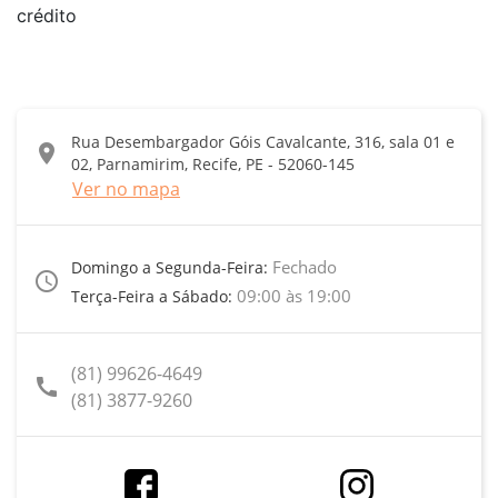
crédito
Rua Desembargador Góis Cavalcante, 316, sala 01 e
location_on
02, Parnamirim, Recife, PE - 52060-145
Ver no mapa
Fechado
Domingo a Segunda-Feira:
access_time
09:00 às 19:00
Terça-Feira a Sábado:
(81) 99626-4649
call
(81) 3877-9260