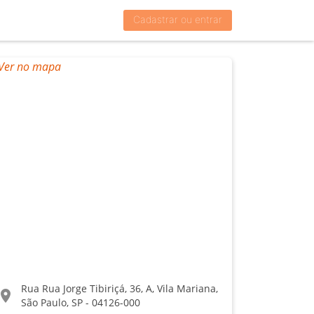
Cadastrar ou entrar
Rua Rua Jorge Tibiriçá, 36, A, Vila Mariana,
ocation_on
São Paulo, SP - 04126-000