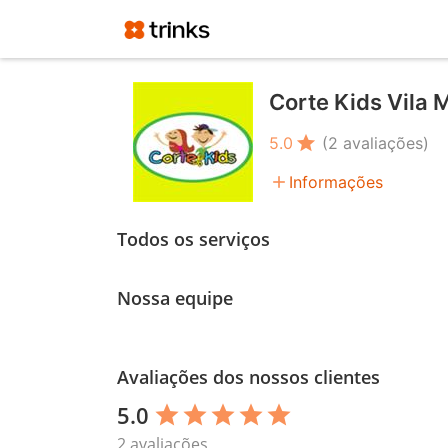
Corte Kids Vila 
star
5.0
(2 avaliações)
add
Informações
Todos os serviços
Nossa equipe
Avaliações dos nossos clientes
5.0
star
star
star
star
star
2 avaliações