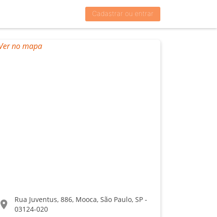
Cadastrar ou entrar
Rua Juventus, 886, Mooca, São Paulo, SP -
ocation_on
03124-020