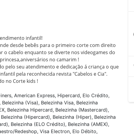
a
ndimento infantil!

ende desde bebês para o primeiro corte com direito 
ar o cabelo enquanto se diverte nos videogames do 
princesa,aniversários no camarim !

o pelo seu atendimento e dedicação á criança o que 
antil pela reconhecida revista "Cabelos e Cia".

o no Corte kids !
iners, American Express, Hipercard, Elo Crédito,
Belezinha (Visa), Belezinha Visa, Belezinha
X, Belezinha Hipercard, Belezinha (Mastercard),
Belezinha (Hipercard), Belezinha (Hiper), Belezinha
card), Belezinha (ELO Crédito), Belezinha (AMEX),
aestro/Redeshop, Visa Electron, Elo Débito,