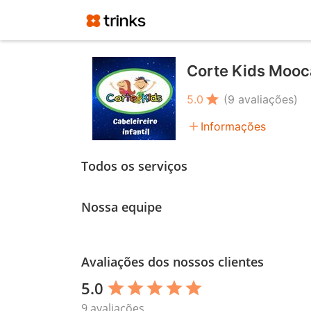
Corte Kids Mooc
star
5.0
(9 avaliações)
add
Informações
Todos os serviços
Nossa equipe
Avaliações dos nossos clientes
5.0
star
star
star
star
star
9 avaliações