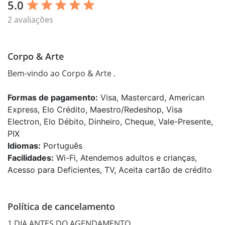
5.0
star
star
star
star
star
2 avaliações
Corpo & Arte
Bem-vindo ao Corpo & Arte .
Formas de pagamento:
Visa, Mastercard, American
Express, Elo Crédito, Maestro/Redeshop, Visa
Electron, Elo Débito, Dinheiro, Cheque, Vale-Presente,
PIX
Idiomas:
Português
Facilidades:
Wi-Fi, Atendemos adultos e crianças,
Acesso para Deficientes, TV, Aceita cartão de crédito
Política de cancelamento
1 DIA ANTES DO AGENDAMENTO