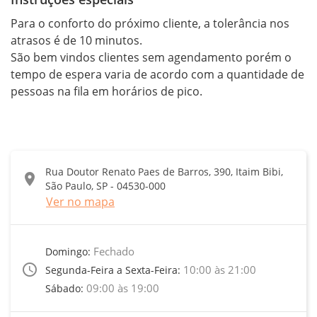
Para o conforto do próximo cliente, a tolerância nos 
atrasos é de 10 minutos. 

São bem vindos clientes sem agendamento porém o 
tempo de espera varia de acordo com a quantidade de 
pessoas na fila em horários de pico.
Rua Doutor Renato Paes de Barros, 390, Itaim Bibi,
location_on
São Paulo, SP - 04530-000
Ver no mapa
Fechado
Domingo:
access_time
10:00 às 21:00
Segunda-Feira a Sexta-Feira:
09:00 às 19:00
Sábado: