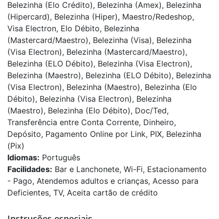
Belezinha (Elo Crédito), Belezinha (Amex), Belezinha
(Hipercard), Belezinha (Hiper), Maestro/Redeshop,
Visa Electron, Elo Débito, Belezinha
(Mastercard/Maestro), Belezinha (Visa), Belezinha
(Visa Electron), Belezinha (Mastercard/Maestro),
Belezinha (ELO Débito), Belezinha (Visa Electron),
Belezinha (Maestro), Belezinha (ELO Débito), Belezinha
(Visa Electron), Belezinha (Maestro), Belezinha (Elo
Débito), Belezinha (Visa Electron), Belezinha
(Maestro), Belezinha (Elo Débito), Doc/Ted,
Transferência entre Conta Corrente, Dinheiro,
Depósito, Pagamento Online por Link, PIX, Belezinha
(Pix)
Idiomas:
Português
Facilidades:
Bar e Lanchonete, Wi-Fi, Estacionamento
- Pago, Atendemos adultos e crianças, Acesso para
Deficientes, TV, Aceita cartão de crédito
Instruções especiais