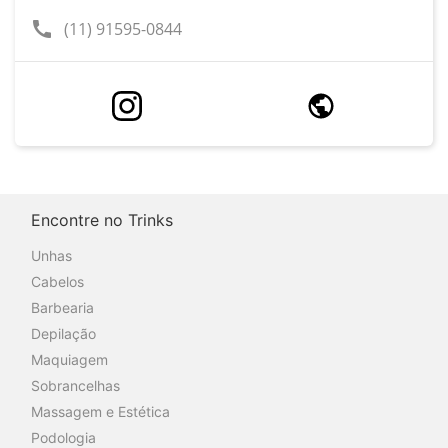
call
(11) 91595-0844
Encontre no Trinks
Unhas
Cabelos
Barbearia
Depilação
Maquiagem
Sobrancelhas
Massagem e Estética
Podologia