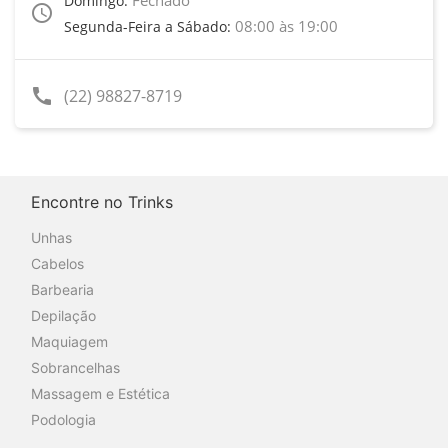
Domingo:
access_time
08:00 às 19:00
Segunda-Feira a Sábado:
call
(22) 98827-8719
Encontre no Trinks
Unhas
Cabelos
Barbearia
Depilação
Maquiagem
Sobrancelhas
Massagem e Estética
Podologia