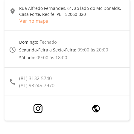
Rua Alfredo Fernandes, 61, ao lado do Mc Donalds,
location_on
Casa Forte, Recife, PE - 52060-320
Ver no mapa
Fechado
Domingo:
access_time
09:00 às 20:00
Segunda-Feira a Sexta-Feira:
09:00 às 18:00
Sábado:
(81) 3132-5740
call
(81) 98245-7970