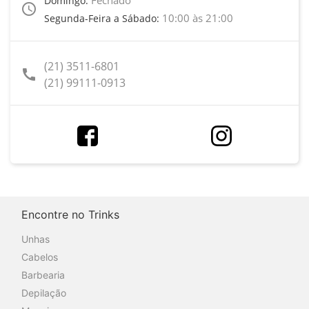
Domingo:
access_time
10:00 às 21:00
Segunda-Feira a Sábado:
(21) 3511-6801
call
(21) 99111-0913
Encontre no Trinks
Unhas
Cabelos
Barbearia
Depilação