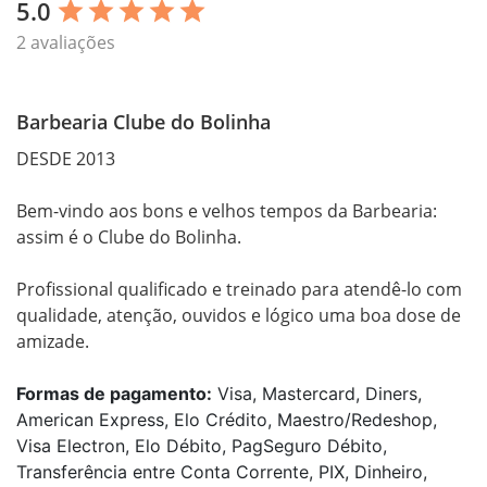
5.0
star
star
star
star
star
2 avaliações
Barbearia Clube do Bolinha
DESDE 2013

Bem-vindo aos bons e velhos tempos da Barbearia: 
assim é o Clube do Bolinha. 

Profissional qualificado e treinado para atendê-lo com 
qualidade, atenção, ouvidos e lógico uma boa dose de 
Formas de pagamento:
Visa, Mastercard, Diners,
American Express, Elo Crédito, Maestro/Redeshop,
Visa Electron, Elo Débito, PagSeguro Débito,
Transferência entre Conta Corrente, PIX, Dinheiro,