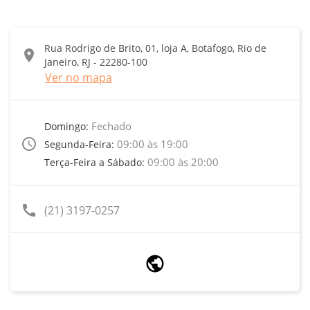
Rua Rodrigo de Brito, 01, loja A, Botafogo, Rio de
location_on
Janeiro, RJ - 22280-100
Ver no mapa
Fechado
Domingo:
access_time
09:00 às 19:00
Segunda-Feira:
09:00 às 20:00
Terça-Feira a Sábado:
call
(21) 3197-0257