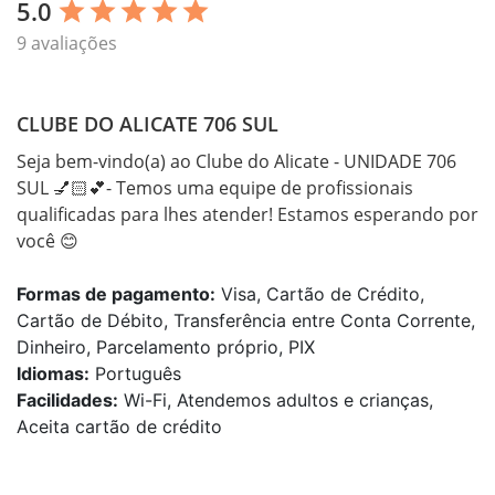
5.0
star
star
star
star
star
9 avaliações
CLUBE DO ALICATE 706 SUL
Seja bem-vindo(a) ao Clube do Alicate - UNIDADE 706 
SUL 💅🏻💕- Temos uma equipe de profissionais 
qualificadas para lhes atender! Estamos esperando por 
você 😊
Formas de pagamento:
Visa, Cartão de Crédito,
Cartão de Débito, Transferência entre Conta Corrente,
Dinheiro, Parcelamento próprio, PIX
Idiomas:
Português
Facilidades:
Wi-Fi, Atendemos adultos e crianças,
Aceita cartão de crédito