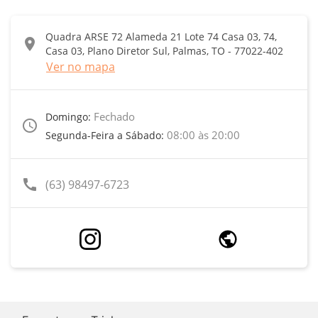
Quadra ARSE 72 Alameda 21 Lote 74 Casa 03, 74,
location_on
Casa 03, Plano Diretor Sul, Palmas, TO - 77022-402
Ver no mapa
Fechado
Domingo:
access_time
08:00 às 20:00
Segunda-Feira a Sábado:
call
(63) 98497-6723