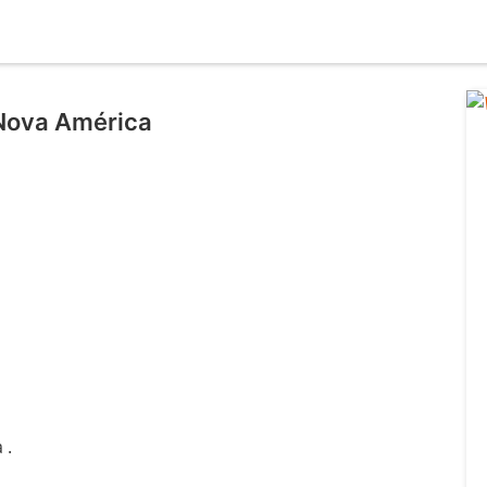
Nova América
 .
l