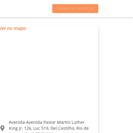
Cadastrar ou entrar
Avenida Avenida Pastor Martin Luther
ocation_on
King Jr, 126, Luc 519, Del Castilho, Rio de