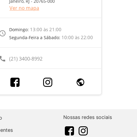
Janeiro, RJ - 20765-000
Ver no mapa
13:00 às 21:00
Domingo:
ccess_time
10:00 às 22:00
Segunda-Feira a Sábado:
call
(21) 3400-8992
Nossas redes sociais
o
uentes