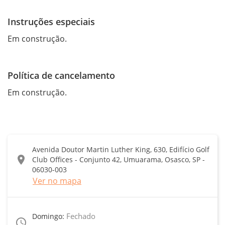
Instruções especiais
Em construção.
Política de cancelamento
Em construção.
Avenida Doutor Martin Luther King, 630, Edifício Golf
location_on
Club Offices - Conjunto 42, Umuarama, Osasco, SP -
06030-003
Ver no mapa
Fechado
Domingo:
access_time