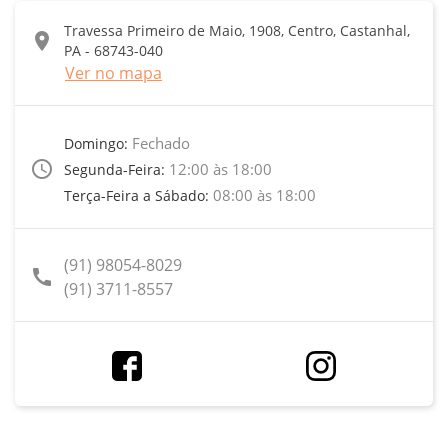
Travessa Primeiro de Maio, 1908, Centro, Castanhal,
location_on
PA - 68743-040
Ver no mapa
Fechado
Domingo:
access_time
12:00 às 18:00
Segunda-Feira:
08:00 às 18:00
Terça-Feira a Sábado:
(91) 98054-8029
call
(91) 3711-8557