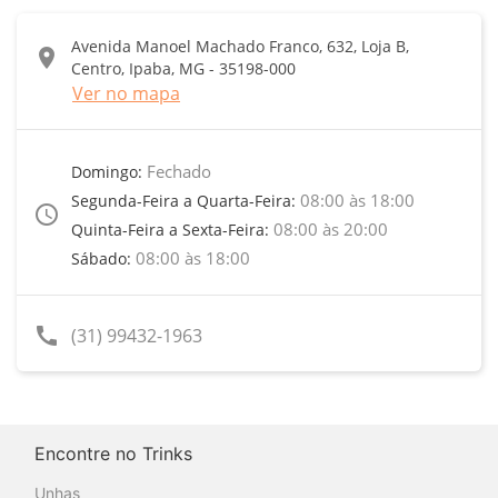
Avenida Manoel Machado Franco, 632, Loja B,
location_on
Centro, Ipaba, MG - 35198-000
Ver no mapa
Fechado
Domingo:
08:00 às 18:00
Segunda-Feira a Quarta-Feira:
access_time
08:00 às 20:00
Quinta-Feira a Sexta-Feira:
08:00 às 18:00
Sábado:
call
(31) 99432-1963
Encontre no Trinks
Unhas