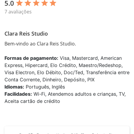
5.0
star
star
star
star
star
7 avaliações
Clara Reis Studio
Bem-vindo ao Clara Reis Studio.
Formas de pagamento:
Visa, Mastercard, American
Express, Hipercard, Elo Crédito, Maestro/Redeshop,
Visa Electron, Elo Débito, Doc/Ted, Transferência entre
Conta Corrente, Dinheiro, Depósito, PIX
Idiomas:
Português, Inglês
Facilidades:
Wi-Fi, Atendemos adultos e crianças, TV,
Aceita cartão de crédito