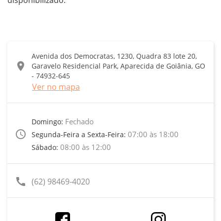
Avenida dos Democratas, 1230, Quadra 83 lote 20,
location_on
Garavelo Residencial Park, Aparecida de Goiânia, GO
- 74932-645
Ver no mapa
Fechado
Domingo:
access_time
07:00 às 18:00
Segunda-Feira a Sexta-Feira:
08:00 às 12:00
Sábado:
call
(62) 98469-4020