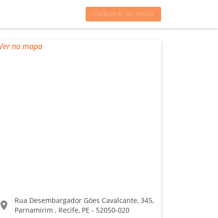
Cadastrar ou entrar
Rua Desembargador Góes Cavalcante, 345,
ocation_on
Parnamirim , Recife, PE - 52050-020