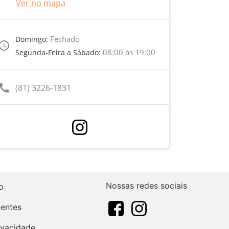
Ver no mapa
Fechado
Domingo:
ccess_time
08:00 às 19:00
Segunda-Feira a Sábado:
call
(81) 3226-1831
Nossas redes sociais
o
uentes
rivacidade