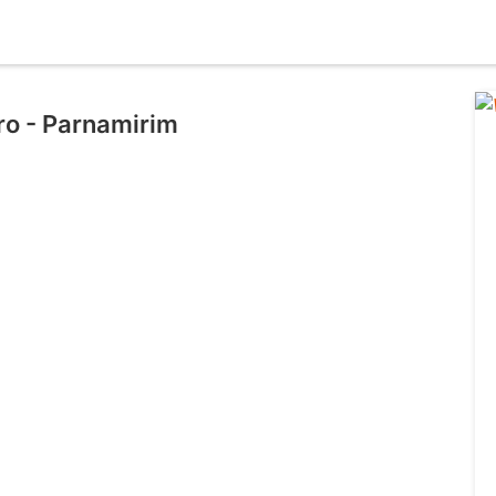
ro - Parnamirim
l