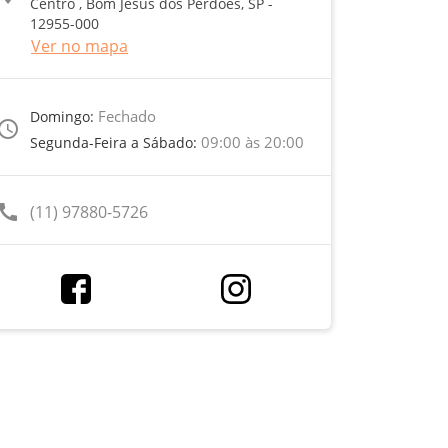
Centro , Bom Jesus dos Perdões, SP -
12955-000
Ver no mapa
Fechado
Domingo:
ccess_time
09:00 às 20:00
Segunda-Feira a Sábado:
call
(11) 97880-5726