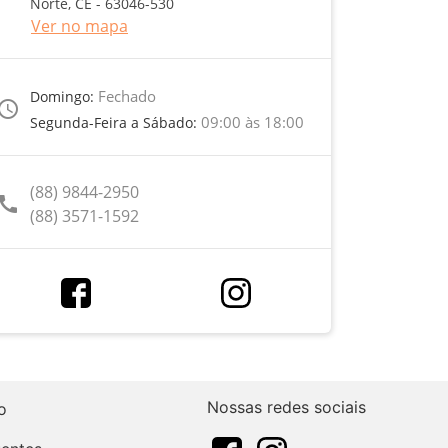
Norte, CE - 63046-530
Ver no mapa
Fechado
Domingo:
ccess_time
09:00 às 18:00
Segunda-Feira a Sábado:
(88) 9844-2950
call
(88) 3571-1592
Nossas redes sociais
o