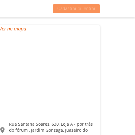
Cadastrar ou entrar
Rua Santana Soares, 630, Loja A - por trás
ocation_on
do fórum , Jardim Gonzaga, Juazeiro do