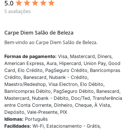
5.0
star
star
star
star
star
5 avaliações
Carpe Diem Salão de Beleza
Bem-vindo ao Carpe Diem Salão de Beleza.
Formas de pagamento:
Visa, Mastercard, Diners,
American Express, Aura, Hipercard, Union Pay, Good
Card, Elo Crédito, PagSeguro Crédito, Banricompras
Crédito, Banescard, Nubank - Crédito,
Maestro/Redeshop, Visa Electron, Elo Débito,
Banricompras Débito, PagSeguro Débito, Banescard,
Mastercard, Nubank - Débito, Doc/Ted, Transferência
entre Conta Corrente, Dinheiro, Cheque, À Vista,
Depósito, Vale-Presente, PIX
Idiomas:
Português
Facilidades:
Wi-Fi, Estacionamento - Grátis,