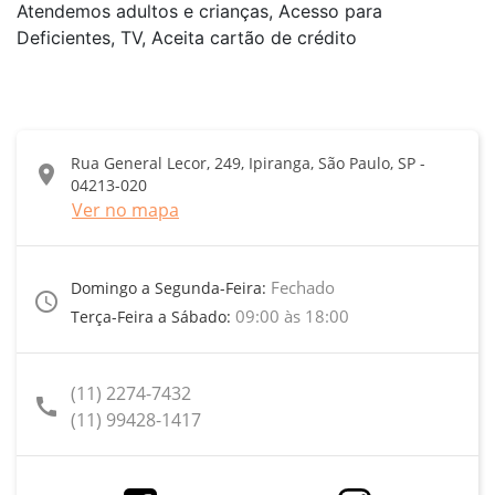
Atendemos adultos e crianças, Acesso para
Deficientes, TV, Aceita cartão de crédito
Rua General Lecor, 249, Ipiranga, São Paulo, SP -
location_on
04213-020
Ver no mapa
Fechado
Domingo a Segunda-Feira:
access_time
09:00 às 18:00
Terça-Feira a Sábado:
(11) 2274-7432
call
(11) 99428-1417