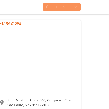
Cadastrar ou entrar
Rua Dr. Melo Alves, 360, Cerqueira César,
ocation_on
São Paulo, SP - 01417-010