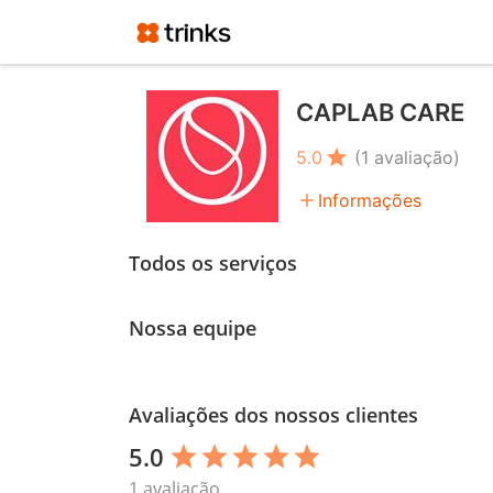
CAPLAB CARE
star
5.0
(1 avaliação)
add
Informações
Todos os serviços
Nossa equipe
Avaliações dos nossos clientes
5.0
star
star
star
star
star
1 avaliação