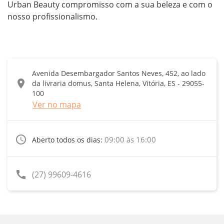
Urban Beauty compromisso com a sua beleza e com o 
nosso profissionalismo.
Avenida Desembargador Santos Neves, 452, ao lado
location_on
da livraria domus, Santa Helena, Vitória, ES - 29055-
100
Ver no mapa
access_time
09:00 às 16:00
Aberto todos os dias:
call
(27) 99609-4616