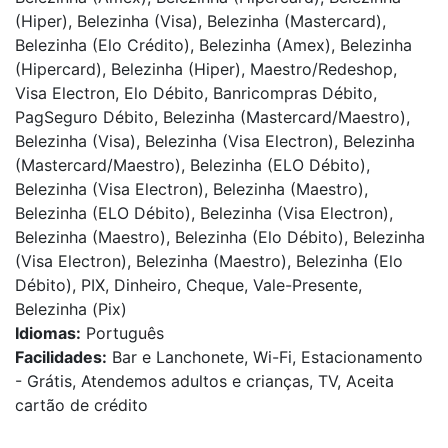
(Hiper), Belezinha (Visa), Belezinha (Mastercard),
Belezinha (Elo Crédito), Belezinha (Amex), Belezinha
(Hipercard), Belezinha (Hiper), Maestro/Redeshop,
Visa Electron, Elo Débito, Banricompras Débito,
PagSeguro Débito, Belezinha (Mastercard/Maestro),
Belezinha (Visa), Belezinha (Visa Electron), Belezinha
(Mastercard/Maestro), Belezinha (ELO Débito),
Belezinha (Visa Electron), Belezinha (Maestro),
Belezinha (ELO Débito), Belezinha (Visa Electron),
Belezinha (Maestro), Belezinha (Elo Débito), Belezinha
(Visa Electron), Belezinha (Maestro), Belezinha (Elo
Débito), PIX, Dinheiro, Cheque, Vale-Presente,
Belezinha (Pix)
Idiomas:
Português
Facilidades:
Bar e Lanchonete, Wi-Fi, Estacionamento
- Grátis, Atendemos adultos e crianças, TV, Aceita
cartão de crédito