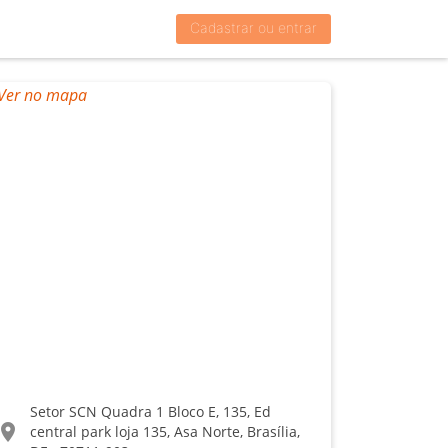
Cadastrar ou entrar
Setor SCN Quadra 1 Bloco E, 135, Ed
ocation_on
central park loja 135, Asa Norte, Brasília,