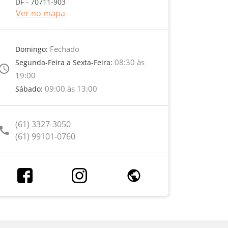
DF - 70711-903
Ver no mapa
Fechado
Domingo:
08:30 às
Segunda-Feira a Sexta-Feira:
ccess_time
19:00
09:00 às 13:00
Sábado:
(61) 3327-3050
call
(61) 99101-0760