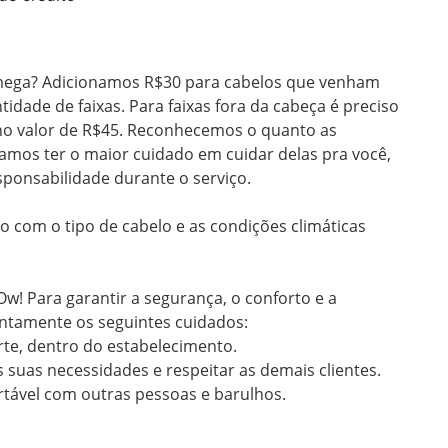
mega? Adicionamos R$30 para cabelos que venham 
ade de faixas. Para faixas fora da cabeça é preciso 
o valor de R$45. Reconhecemos o quanto as 
amos ter o maior cuidado em cuidar delas pra você, 
nsabilidade durante o serviço.

 com o tipo de cabelo e as condições climáticas 
! Para garantir a segurança, o conforto e a 
tamente os seguintes cuidados: 

orte, dentro do estabelecimento.

 suas necessidades e respeitar as demais clientes.

ortável com outras pessoas e barulhos. 