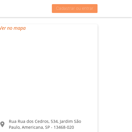
Cadastrar ou entrar
Rua Rua dos Cedros, 534, Jardim São
ocation_on
Paulo, Americana, SP - 13468-020