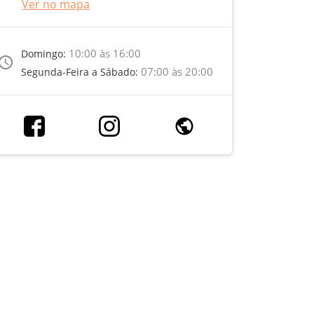
Ver no mapa
10:00 às 16:00
Domingo:
ccess_time
07:00 às 20:00
Segunda-Feira a Sábado: