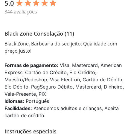
5.0
star
star
star
star
star
344 avaliações
Black Zone Consolação (11)
Black Zone, Barbearia do seu jeito. Qualidade com 
preço justo! 
Formas de pagamento:
Visa, Mastercard, American
Express, Cartão de Crédito, Elo Crédito,
Maestro/Redeshop, Visa Electron, Cartão de Débito,
Elo Débito, PagSeguro Débito, Mastercard, Dinheiro,
Vale-Presente, PIX
Idiomas:
Português
Facilidades:
Atendemos adultos e crianças, Aceita
cartão de crédito
Instruções especiais