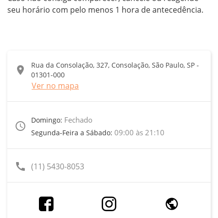
seu horário com pelo menos 1 hora de antecedência.
Rua da Consolação, 327, Consolação, São Paulo, SP -
location_on
01301-000
Ver no mapa
Fechado
Domingo:
access_time
09:00 às 21:10
Segunda-Feira a Sábado:
call
(11) 5430-8053