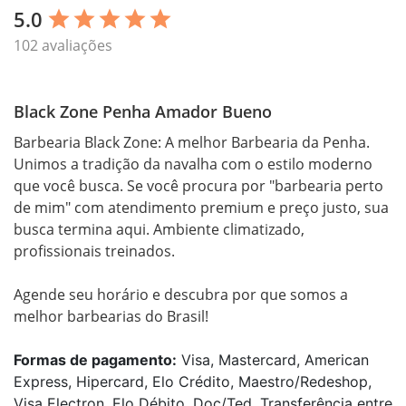
5.0
star
star
star
star
star
102 avaliações
Black Zone Penha Amador Bueno
Barbearia Black Zone: A melhor Barbearia da Penha.

Unimos a tradição da navalha com o estilo moderno 
que você busca. Se você procura por "barbearia perto 
de mim" com atendimento premium e preço justo, sua 
busca termina aqui. Ambiente climatizado, 
profissionais treinados.

Agende seu horário e descubra por que somos a 
melhor barbearias do Brasil!
Formas de pagamento:
Visa, Mastercard, American
Express, Hipercard, Elo Crédito, Maestro/Redeshop,
Visa Electron, Elo Débito, Doc/Ted, Transferência entre