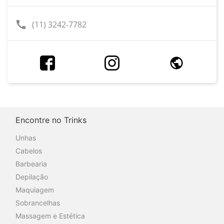
call
(11) 3242-7782
Encontre no Trinks
Unhas
Cabelos
Barbearia
Depilação
Maquiagem
Sobrancelhas
Massagem e Estética