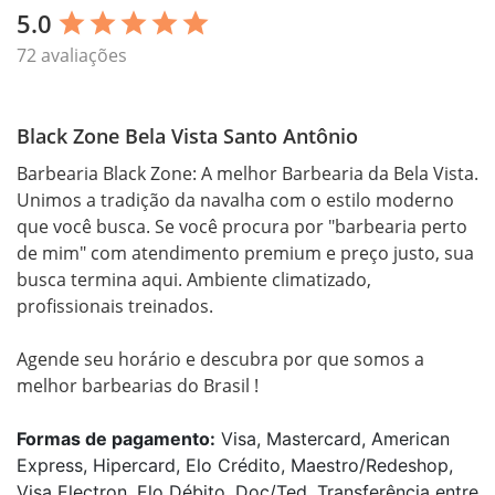
5.0
star
star
star
star
star
72 avaliações
Black Zone Bela Vista Santo Antônio
Barbearia Black Zone: A melhor Barbearia da Bela Vista.

Unimos a tradição da navalha com o estilo moderno 
que você busca. Se você procura por "barbearia perto 
de mim" com atendimento premium e preço justo, sua 
busca termina aqui. Ambiente climatizado, 
profissionais treinados.

Agende seu horário e descubra por que somos a 
Formas de pagamento:
Visa, Mastercard, American
Express, Hipercard, Elo Crédito, Maestro/Redeshop,
Visa Electron, Elo Débito, Doc/Ted, Transferência entre