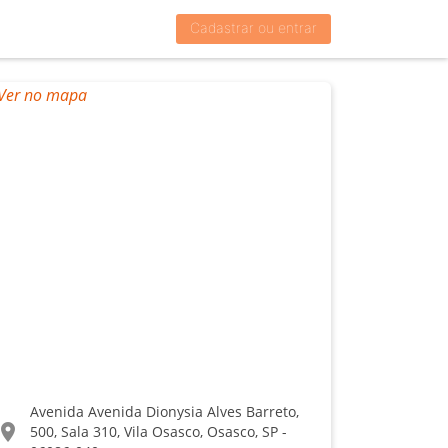
Cadastrar ou entrar
Avenida Avenida Dionysia Alves Barreto,
ocation_on
500, Sala 310, Vila Osasco, Osasco, SP -