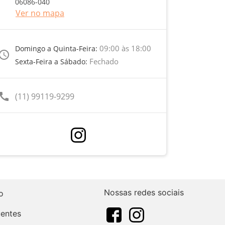
06086-040
Ver no mapa
09:00 às 18:00
Domingo a Quinta-Feira:
ccess_time
Fechado
Sexta-Feira a Sábado:
call
(11) 99119-9299
Nossas redes sociais
o
uentes