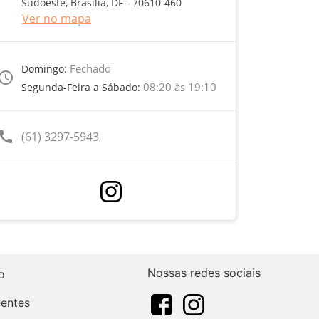
Sudoeste, Brasília, DF - 70610-460
Ver no mapa
Fechado
Domingo:
ccess_time
08:20 às 19:10
Segunda-Feira a Sábado:
call
(61) 3297-5943
Nossas redes sociais
o
uentes