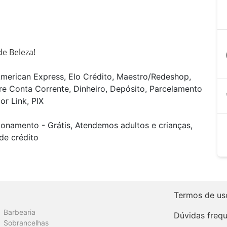
e Beleza! 
a
American Express, Elo Crédito, Maestro/Redeshop,
tre Conta Corrente, Dinheiro, Depósito, Parcelamento
or Link, PIX
ionamento - Grátis, Atendemos adultos e crianças,
de crédito
Termos de us
Barbearia
Dúvidas freq
Sobrancelhas