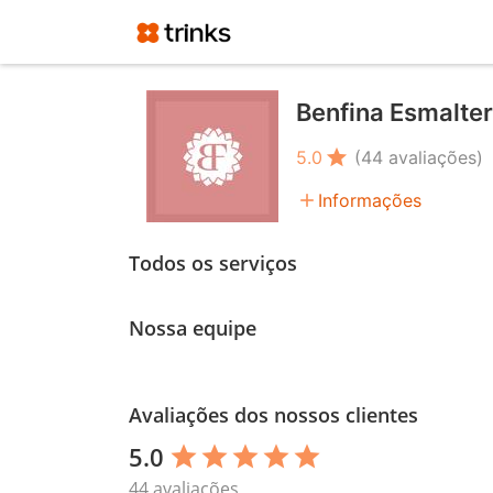
Benfina Esmalte
star
5.0
(44 avaliações)
add
Informações
Todos os serviços
Nossa equipe
Avaliações dos nossos clientes
5.0
star
star
star
star
star
44 avaliações