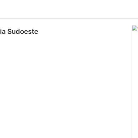
ria Sudoeste
l