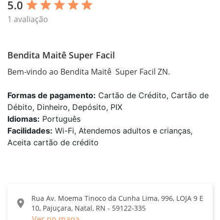
5.0
star
star
star
star
star
1 avaliação
Bendita Maitê Super Facil
Bem-vindo ao Bendita Maitê  Super Facil ZN.
Formas de pagamento:
Cartão de Crédito, Cartão de
Débito, Dinheiro, Depósito, PIX
Idiomas:
Português
Facilidades:
Wi-Fi, Atendemos adultos e crianças,
Aceita cartão de crédito
Rua Av. Moema Tinoco da Cunha Lima, 996, LOJA 9 E
location_on
10, Pajuçara, Natal, RN - 59122-335
Ver no mapa