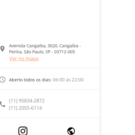
Avenida Cangaíba, 3020, Cangaíba -
ocation_on
Penha, São Paulo, SP - 03712-005
Ver no mapa
ccess_time
06:00 às 22:00
Aberto todos os dias:
(11) 95834-2872
call
(11) 2055-6114