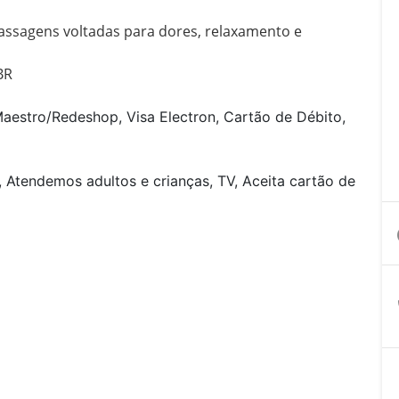
sagens voltadas para dores, relaxamento e 
BR
aestro/Redeshop, Visa Electron, Cartão de Débito,
l
, Atendemos adultos e crianças, TV, Aceita cartão de
a