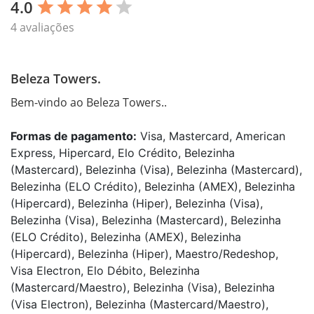
4.0
star
star
star
star
star
4 avaliações
Beleza Towers.
Bem-vindo ao Beleza Towers..
Formas de pagamento:
Visa, Mastercard, American
Express, Hipercard, Elo Crédito, Belezinha
(Mastercard), Belezinha (Visa), Belezinha (Mastercard),
Belezinha (ELO Crédito), Belezinha (AMEX), Belezinha
(Hipercard), Belezinha (Hiper), Belezinha (Visa),
Belezinha (Visa), Belezinha (Mastercard), Belezinha
(ELO Crédito), Belezinha (AMEX), Belezinha
(Hipercard), Belezinha (Hiper), Maestro/Redeshop,
Visa Electron, Elo Débito, Belezinha
(Mastercard/Maestro), Belezinha (Visa), Belezinha
(Visa Electron), Belezinha (Mastercard/Maestro),