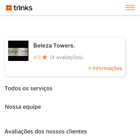
Exi
Beleza Towers.
star
4.0
(4 avaliações)
add
Informações
Todos os serviços
Nossa equipe
Avaliações dos nossos clientes