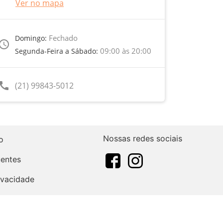
Ver no mapa
Fechado
Domingo:
ccess_time
09:00 às 20:00
Segunda-Feira a Sábado:
call
(21) 99843-5012
Nossas redes sociais
o
uentes
rivacidade