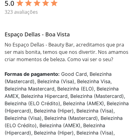
5.0
star
star
star
star
star
323 avaliações
Espaço Dellas - Boa Vista
No Espaço Dellas - Beauty Bar, acreditamos que pra 
ser mais bonita, temos que nos divertir. Nos amamos 
criar momentos de beleza. Como vai ser o seu?
Formas de pagamento:
Good Card, Belezinha
(Mastercard), Belezinha (Visa), Belezinha Visa,
Belezinha Mastercard, Belezinha (ELO), Belezinha
AMEX, Belezinha Hipercard, Belezinha (Mastercard),
Belezinha (ELO Crédito), Belezinha (AMEX), Belezinha
(Hipercard), Belezinha (Hiper), Belezinha (Visa),
Belezinha (Visa), Belezinha (Mastercard), Belezinha
(ELO Crédito), Belezinha (AMEX), Belezinha
(Hipercard), Belezinha (Hiper), Belezinha (Visa),