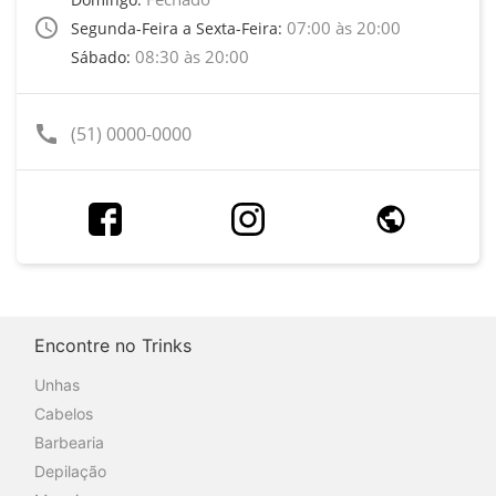
access_time
07:00 às 20:00
Segunda-Feira a Sexta-Feira:
08:30 às 20:00
Sábado:
call
(51) 0000-0000
Encontre no Trinks
Unhas
Cabelos
Barbearia
Depilação